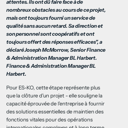
attentes. Ils ont dû faire face à de
nombreux obstacles au cours de ce projet,
mais ont toujours fourni un service de
qualité sans aucun retard. Sa direction et
son personnel sont coopératifs et ont
toujours offert des réponses efficaces", a
déclaré Joseph McMorrow, Senior Finance
& Administration Manager BL Harbert.
Finance & Administration Manager BL
Harbert.
Pour ES-KO, cette étape représente plus
que la clôture d'un projet - elle souligne la
capacité éprouvée de l'entreprise à fournir
des solutions essentielles de maintien des
fonctions vitales pour des opérations
internationales complexes et à long terme,