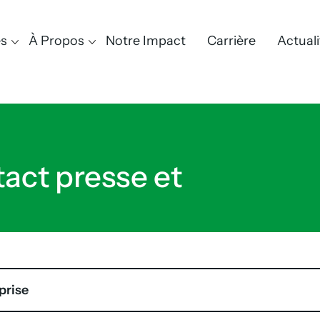
es
À Propos
Notre Impact
Carrière
Actuali
act presse et
prise