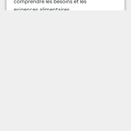
comprendre les besoins et les
exigences alimentaires
spécifiques de votre personnel et
la culture de votre entreprise. Des
menus sur mesure aux diverses
options de restauration, nos
services sont conçus pour
satisfaire tout le monde,
garantissant une expérience
culinaire agréable à chaque
repas.