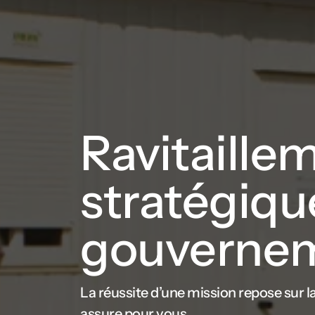
Ravitaille
stratégiqu
gouvernem
La réussite d’une mission repose sur l
assure pour vous.