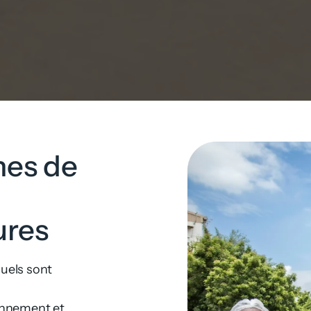
nes de
ures
uels sont
onnement et