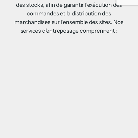
des stocks, afin de garantir l'exécution des
commandes et la distribution des
marchandises sur l'ensemble des sites. Nos
services d'entreposage comprennent :
Construction et rénovation d'entrepôts
distants
Conception selon les normes
internationales de sécurité alimentaire,
garantissant un stockage fiable et efficace,
même dans les endroits les plus reculés.