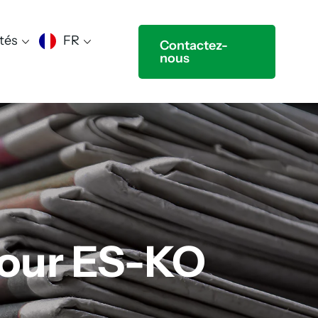
tés
FR
Contactez-
nous
pour ES-KO