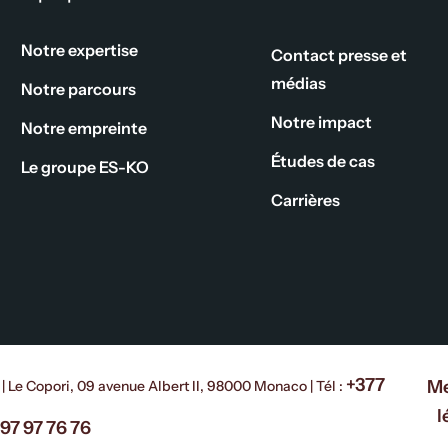
Notre expertise
Contact presse et
médias
Notre parcours
Notre impact
Notre empreinte
Études de cas
Le groupe ES-KO
Carrières
+377
Me
 Le Copori, 09 avenue Albert II, 98000 Monaco | Tél :
l
97 97 76 76