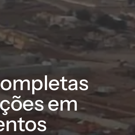
completas
ações em
ntos