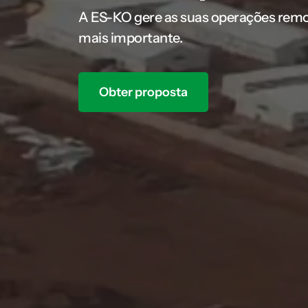
A ES-KO gere as suas operações remot
mais importante.
Obter proposta