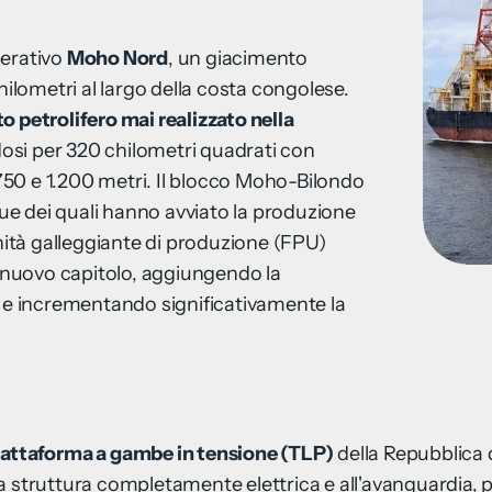
perativo
Moho Nord
, un giacimento
hilometri al largo della costa congolese.
o petrolifero mai realizzato nella
si per 320 chilometri quadrati con
50 e 1.200 metri. Il blocco Moho-Bilondo
e dei quali hanno avviato la produzione
unità galleggiante di produzione (FPU)
nuovo capitolo, aggiungendo la
i e incrementando significativamente la
iattaforma a gambe in tensione (TLP)
della Repubblica 
a struttura completamente elettrica e all'avanguardia, p