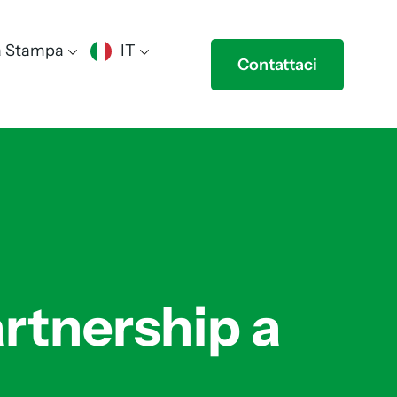
a Stampa
IT
Contattaci
artnership a