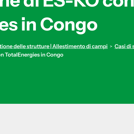
ne di ES-KO co
es in Congo
tione delle strutture | Allestimento di campi
Casi di 
>
on TotalEnergies in Congo