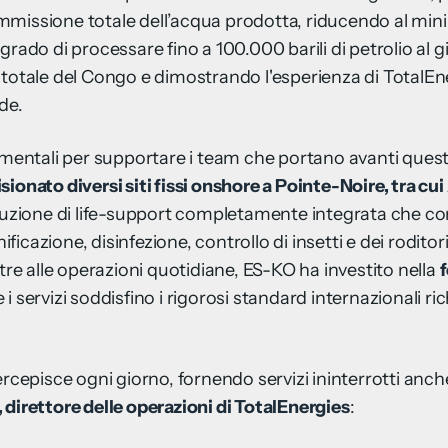
reimmissione totale dell’acqua prodotta, riducendo al mi
grado di processare fino a 100.000 barili di petrolio al 
 totale del Congo e dimostrando l'esperienza di TotalEne
de.
damentali per supportare i team che portano avanti quest
ionato diversi siti fissi onshore a Pointe-Noire, tra cui
oluzione di life-support completamente integrata che c
ificazione, disinfezione, controllo di insetti e dei roditori,
 alle operazioni quotidiane, ES-KO ha investito nella
f
i servizi soddisfino i rigorosi standard internazionali ric
rcepisce ogni giorno, fornendo servizi ininterrotti anche n
, direttore delle operazioni di TotalEnergies
: