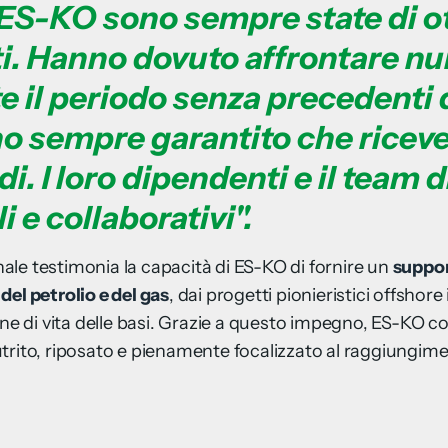
 ES-KO sono sempre state di o
i. Hanno dovuto affrontare nu
te il periodo senza precedenti
o sempre garantito che riceve
di. I loro dipendenti e il team 
i e collaborativi".
le testimonia la capacità di ES-KO di fornire un
suppor
el petrolio e del gas
, dai progetti pionieristici offsh
ane di vita delle basi. Grazie a questo impegno, ES-KO c
rito, riposato e pienamente focalizzato al raggiungimen