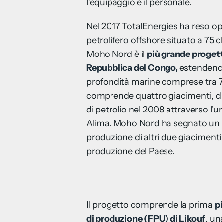
l’equipaggio e il personale.
Nel 2017 TotalEnergies ha reso o
petrolifero offshore situato a 75 c
Moho Nord è il
più grande progett
Repubblica del Congo,
estendendo
profondità marine comprese tra 7
comprende quattro giacimenti, du
di petrolio nel 2008 attraverso l'
Alima. Moho Nord ha segnato un 
produzione di altri due giaciment
produzione del Paese.
Il progetto comprende la prima
p
di produzione (FPU) di Likouf
, un